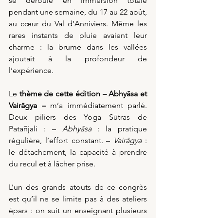
se déroule en immersion totale 
pendant une semaine, du 17 au 22 août, 
au cœur du Val d’Anniviers. Même les 
rares instants de pluie avaient leur 
charme : la brume dans les vallées 
ajoutait à la profondeur de 
l’expérience.
Le 
thème de cette édition – Abhyāsa et 
Vairāgya –
 m’a immédiatement parlé. 
Deux piliers des Yoga Sūtras de 
Patañjali : – 
Abhyāsa
 : la pratique 
régulière, l’effort constant. – 
Vairāgya
 : 
le détachement, la capacité à prendre 
du recul et à lâcher prise.
L’un des grands atouts de ce congrès 
est qu’il ne se limite pas à des ateliers 
épars : on suit un enseignant plusieurs 