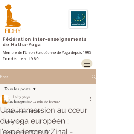
Fédération Inter-enseignements
de Hatha-Yoga
Membre de l'Union Européenne de Yoga depuis 1995
Fondée en 1980
Post
Tous les posts
fidhy-yoga
Tous les posts
11 sept. 2025
4 min de lecture
Une immersion au cœur
événements FIDHY
du yoga européen :
ressources
l’expérience à Zinal -
événements FIDHY UEY