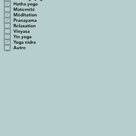
i
Hatha yoga
g
Maternité
a
Méditation
t
o
Pranayama
i
Relaxation
r
Vinyasa
e
Yin yoga
Yoga nidra
Autre