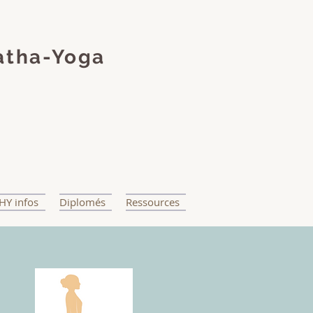
atha-Yoga
HY infos
Diplomés
Ressources