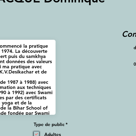
Con
d
0
O
Type de public
*
b
l
Adultes