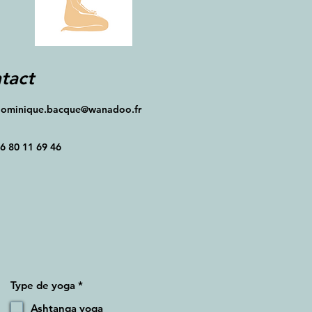
tact
ominique.bacque@wanadoo.fr
6 80 11 69 46
O
Type de yoga
*
b
l
Ashtanga yoga