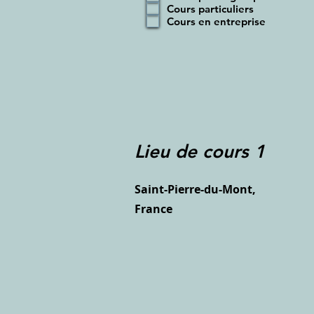
i
Cours particuliers
g
Cours en entreprise
a
t
o
i
r
e
Lieu de cours 1
Saint-Pierre-du-Mont,
France