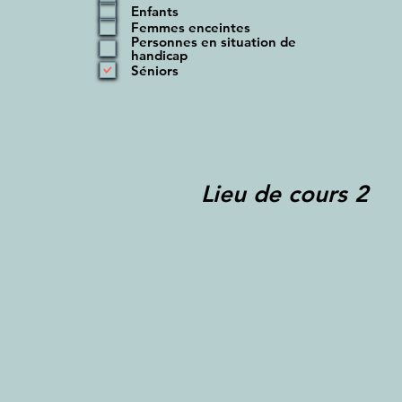
i
Enfants
g
Femmes enceintes
a
Personnes en situation de
t
handicap
o
Séniors
i
r
e
Lieu de cours 2