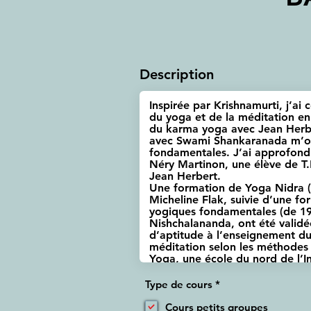
Description
O
Type de cours
*
b
l
Cours petits groupes