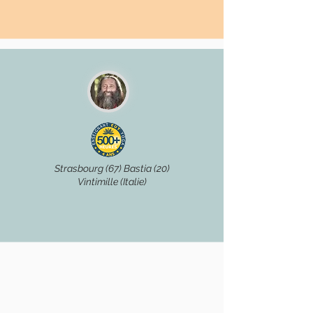
Strasbourg (67) Bastia (20)
Vintimille (Italie)