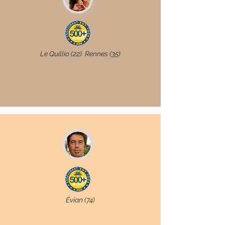
Le Quillio (22) Rennes (35)
Évian (74)