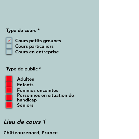
O
Type de cours
*
b
l
Cours petits groupes
i
Cours particuliers
g
Cours en entreprise
a
t
o
i
O
Type de public
*
r
b
e
l
Adultes
i
Enfants
g
Femmes enceintes
a
Personnes en situation de
t
handicap
o
Séniors
i
r
e
Lieu de cours 1
Châteaurenard, France