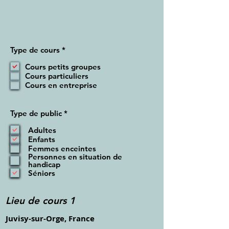
O
Type de cours
*
b
l
Cours petits groupes
i
Cours particuliers
g
Cours en entreprise
a
t
o
i
O
Type de public
*
r
b
e
l
Adultes
i
Enfants
g
Femmes enceintes
a
Personnes en situation de
t
handicap
o
Séniors
i
r
e
Lieu de cours 1
Juvisy-sur-Orge, France