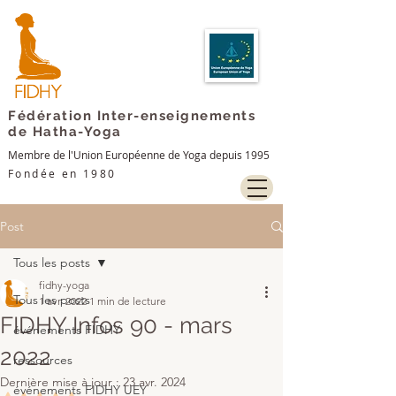
Fédération Inter-enseignements
de Hatha-Yoga
Membre de l'Union Européenne de Yoga depuis 1995
Fondée en 1980
Post
Tous les posts
fidhy-yoga
Tous les posts
1 avr. 2022
1 min de lecture
FIDHY Infos 90 - mars
événements FIDHY
2022
ressources
Dernière mise à jour :
23 avr. 2024
événements FIDHY UEY