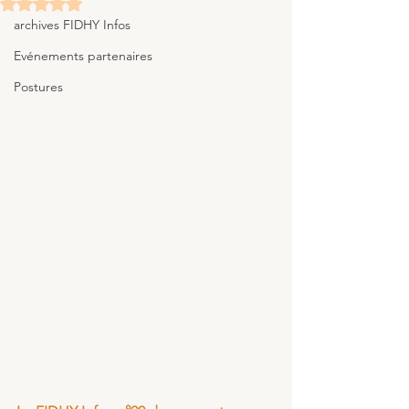
Noté NaN étoiles sur 5.
archives FIDHY Infos
Evénements partenaires
Postures