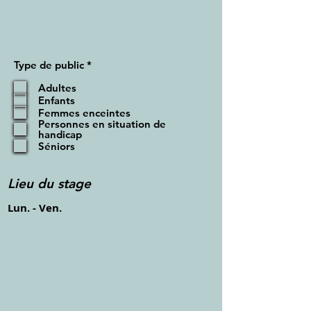
O
Type de public
*
b
l
Adultes
i
Enfants
g
Femmes enceintes
a
Personnes en situation de
t
handicap
o
Séniors
i
r
e
Lieu du stage
Lun. - Ven.