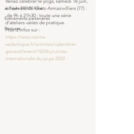
Venez célébrer le yoga, samedi 18 juin, 
archives FIDHY Infos
à l'ashram de Gretz-Armainvilliers (77) : 
 de 9h à 21h30 : toute une série 
Evénements partenaires
d'ateliers variés de pratique. 
Postures
Plus d'infos sur :
https://www.centre-
vedantique.fr/activites/calendrier-
general/event/15235-journée-
internationale-du-yoga-2022