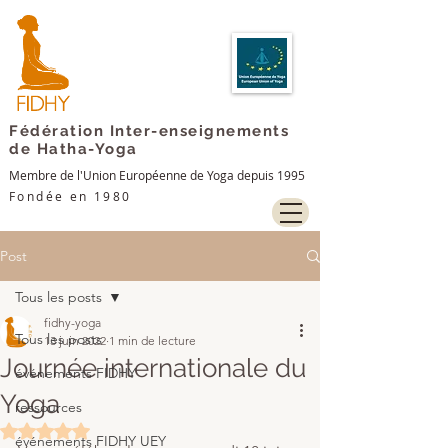
Fédération Inter-enseignements
de Hatha-Yoga
Membre de l'Union Européenne de Yoga depuis 1995
Fondée en 1980
Post
Tous les posts
fidhy-yoga
Tous les posts
13 juin 2022
1 min de lecture
Journée internationale du
événements FIDHY
Yoga
ressources
Noté NaN étoiles sur 5.
événements FIDHY UEY